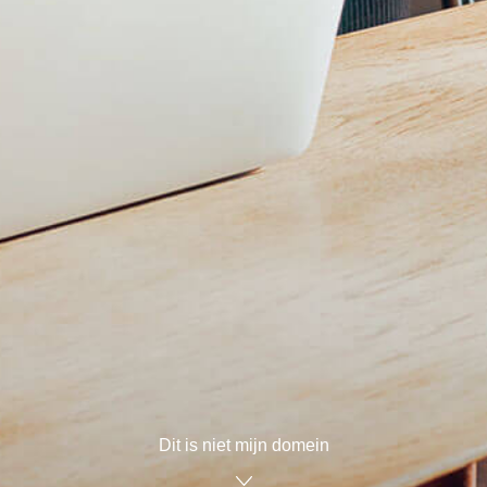
Dit is niet mijn domein