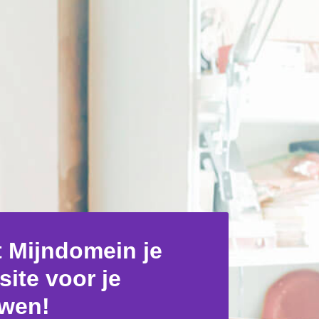
t Mijndomein je
ite voor je
wen!